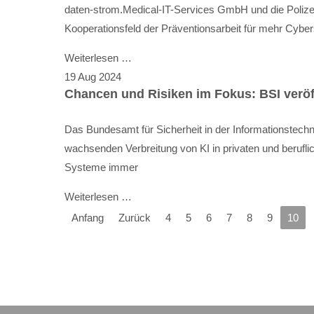
daten-strom.Medical-IT-Services GmbH und die Polizei
Kooperationsfeld der Präventionsarbeit für mehr Cyb
Weiterlesen …
19
Aug
2024
Chancen und Risiken im Fokus: BSI veröf
Das Bundesamt für Sicherheit in der Informationstechn
wachsenden Verbreitung von KI in privaten und berufli
Systeme immer
Weiterlesen …
Anfang
Zurück
4
5
6
7
8
9
10