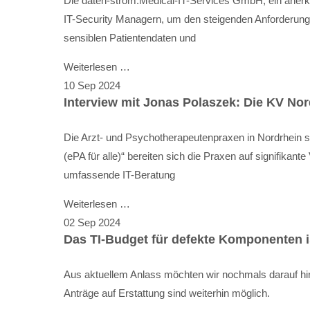
Die daten-strom.Medical-IT-Services GmbH, ein anerka
IT-Security Managern, um den steigenden Anforderunge
sensiblen Patientendaten und
Weiterlesen …
10
Sep
2024
Interview mit Jonas Polaszek: Die KV No
Die Arzt- und Psychotherapeutenpraxen in Nordrhein st
(ePA für alle)“ bereiten sich die Praxen auf signifika
umfassende IT-Beratung
Weiterlesen …
02
Sep
2024
Das TI-Budget für defekte Komponenten i
Aus aktuellem Anlass möchten wir nochmals darauf hin
Anträge auf Erstattung sind weiterhin möglich.