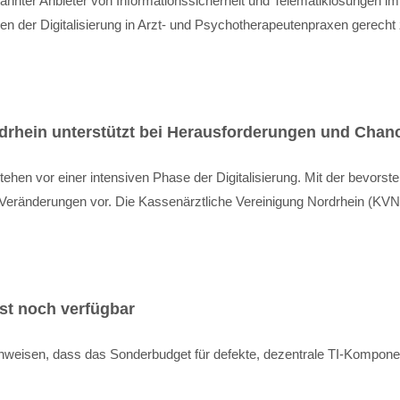
nnter Anbieter von Informationssicherheit und Telematiklösungen im 
n der Digitalisierung in Arzt- und Psychotherapeutenpraxen gerecht
rdrhein unterstützt bei Herausforderungen und Chan
ehen vor einer intensiven Phase der Digitalisierung. Mit der bevorst
nte Veränderungen vor. Die Kassenärztliche Vereinigung Nordrhein (KV
st noch verfügbar
weisen, dass das Sonderbudget für defekte, dezentrale TI-Komponent