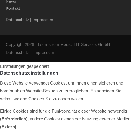
News
Kontakt
Datenschutz
|
Impressum
Copyright 2026. daten-strom.Medical-IT-Services GmbH
Datenschutz
Impressum
Einstellungen gespeichert
Datenschutzeinstellungen
Diese Website verwendet Cookies, um Ihnen einen sicheren und
komfortablen Website-Besuch zu ermöglichen. Entscheiden Sie
selbst, welche Cookies Sie zulassen wollen.
Einige Cookies sind für die Funktionalität dieser Website notwendig
(Erforderlich),
andere Cookies dienen der Nutzung externer Medien
(Extern)
.