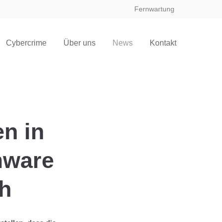
Fernwartung
Cybercrime
Über uns
News
Kontakt
n in
mware
ch