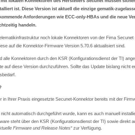
 mit lokalen Konnektoren des Herstellers Secunet müssen sichers
talliert ist. Diese Version ist aktuell die einzige gematik-zugela
 kommende Anforderungen wie ECC-only-HBAs und die neue Vertr
chtzeitig handeln.
 Telematikinfrastruktur noch lokale Konnektoren von der Fima Secune
iese auf die Konnektor-Firmware Version 5.70.6 aktualisiert sind.
d alle Konnektoren durch den KSR (Konfigurationsdienst der TI) ange
 auf diese Version durchzuführen. Sollte das Update bislang nicht erf
sbedarf.
?
r in Ihrer Praxis eingesetzte Secunet-Konnektor bereits mit der Firm
 nicht automatisch durchgeführt wurde, kann es auch manuell installi
mware steht über den KSR (Konfigurationsdienst der TI) sowie direkt 
ktuelle Firmware und Release Notes
“
zur Verfügung.