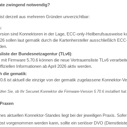
ate zwingend notwendig?
ist derzeit aus mehreren Gründen unverzichtbar:
s
:
ersion sind Konnektoren in der Lage, ECC-only-Heilberufsausweise ko
6 sollen laut gematik durch die Kartenhersteller ausschließlich EC
den.
liste der Bundesnetzagentur (TLv6)
:
 mit Firmware 5.70.6 können die neue
Vertrauensliste TLv6
verarbeit
ffiziellen Informationen ab April 2026 aktiv werden.
h die gematik
:
0.6 ist aktuell die einzige von der gematik zugelassene Konnektor-Ve
üfen Sie, ob Ihr Secunet.Konnektor die Firmware-Version 5.70.6 installiert hat
 Praxen
nes aktuellen Konnektor-Standes liegt bei der jeweiligen Praxis. Sofe
st vorgenommen werden kann, sollte ein seriöser DVO (Dienstleister