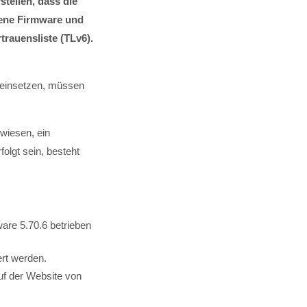
tellen, dass die
ssene Firmware und
auensliste (TLv6).
t einsetzen, müssen
wiesen, ein
olgt sein, besteht
ware 5.70.6 betrieben
ert werden.
auf der Website von