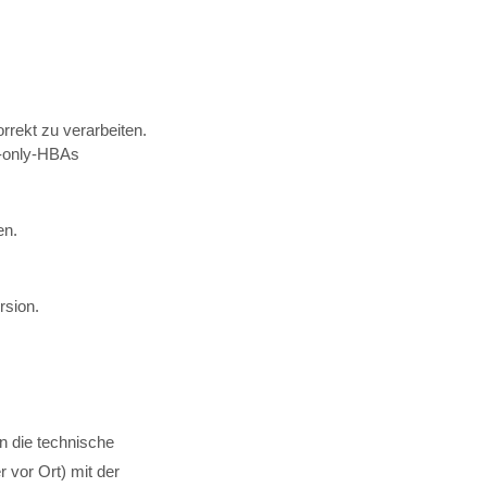
rrekt zu verarbeiten.
C-only-HBAs
en.
rsion.
.
rn die technische
 vor Ort) mit der